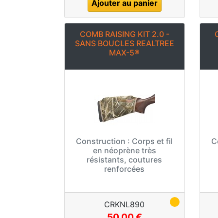
Ajouter au panier
COMB RAISING KIT 2.0 -
SANS BOUCLES REALTREE
MAX-5®
Construction :
Corps et fil
C
en néoprène très
résistants, coutures
renforcées
CRKNL890
50,00 €