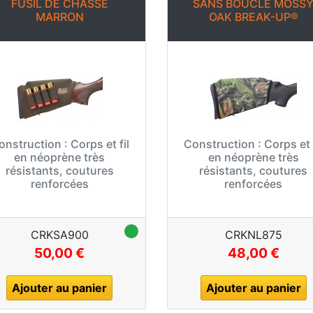
FUSIL DE CHASSE
SANS BOUCLE MOSS
MARRON
OAK BREAK-UP®
onstruction :
Corps et fil
Construction :
Corps et f
en néoprène très
en néoprène très
résistants, coutures
résistants, coutures
renforcées
renforcées
CRKSA900
CRKNL875
50,00 €
48,00 €
Ajouter au panier
Ajouter au panier