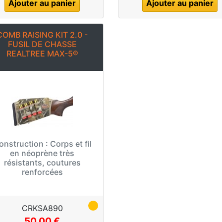
Ajouter au panier
Ajouter au panier
COMB RAISING KIT 2.0 -
FUSIL DE CHASSE
REALTREE MAX-5®
onstruction :
Corps et fil
en néoprène très
résistants, coutures
renforcées
CRKSA890
50,00 €