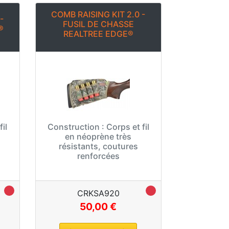
COMB RAISING KIT 2.0 -
-
FUSIL DE CHASSE
®
REALTREE EDGE®
il
Construction :
Corps et fil
en néoprène très
résistants, coutures
renforcées
CRKSA920
50,00 €