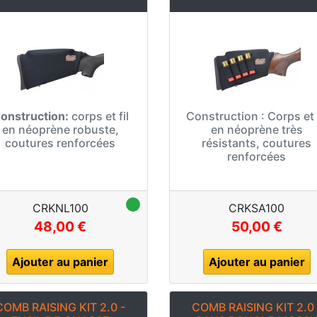
onstruction:
corps et fil
Construction :
Corps et f
en néoprène robuste,
en néoprène très
coutures renforcées
résistants, coutures
renforcées
CRKNL100
CRKSA100
48,00 €
50,00 €
Ajouter au panier
Ajouter au panier
COMB RAISING KIT 2.0 -
COMB RAISING KIT 2.0 