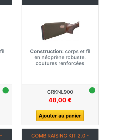
il
Construction:
corps et fil
en néoprène robuste,
coutures renforcées
CRKNL900
48,00 €
Ajouter au panier
-
COMB RAISING KIT 2.0 -