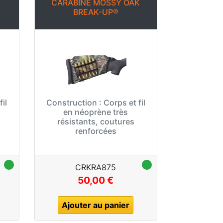
Y
CARABINE MOSSY OAK
BREAK-UP®
il
Construction :
Corps et fil
en néoprène très
résistants, coutures
renforcées
CRKRA875
50,00 €
Ajouter au panier