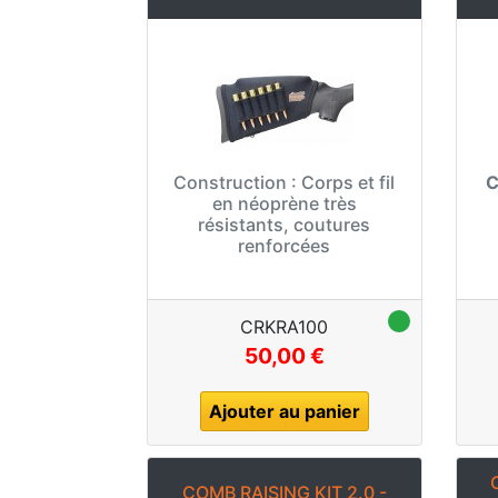
Construction :
Corps et fil
C
en néoprène très
résistants, coutures
renforcées
CRKRA100
50,00 €
Ajouter au panier
COMB RAISING KIT 2.0 -