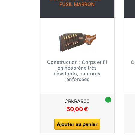
FUSIL MARRON
Construction :
Corps et fil
C
en néoprène très
résistants, coutures
renforcées
CRKRA900
50,00 €
Ajouter au panier