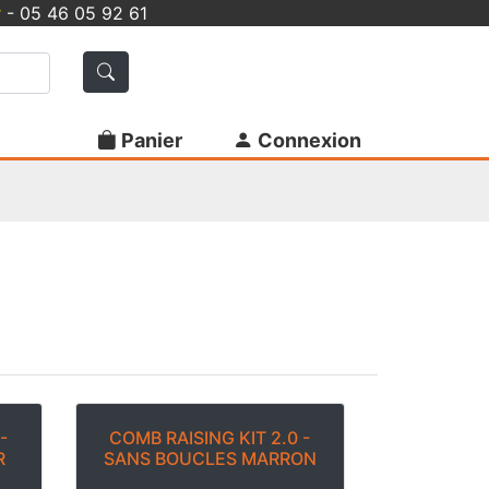
r
- 05 46 05 92 61
Panier
Connexion
-
COMB RAISING KIT 2.0 -
R
SANS BOUCLES MARRON