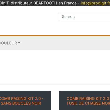
oDigiT, distributeur BEARTOOTH en France -
info@prodigit.f
COULEUR
COMB RAISING KIT 2.0 -
COMB RAISING KIT 2.0 
SANS BOUCLES NOIR
FUSIL DE CHASSE NOI