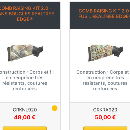
COMB RAISING KIT 2.0 -
COMB RAISING KIT 2.0 
ANS BOUCLES REALTREE
FUSIL REALTREE EDGE
EDGE®
onstruction :
Corps et fil
Construction :
Corps et f
en néoprène très
en néoprène très
résistants, coutures
résistants, coutures
renforcées
renforcées
CRKNL920
CRKRA920
48,00 €
50,00 €