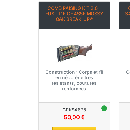
COMB RAISING KIT 2.0 -
FUSIL DE CHASSE MOSSY
S
OAK BREAK-UP®
Construction :
Corps et fil
C
en néoprène très
résistants, coutures
renforcées
CRKSA875
50,00 €