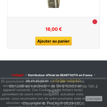
16,00 €
Ajouter au panier
-
-
ProDigiT
Distributeur officiel de BEARTOOTH en France
-
info@prodigit.fr
05.46.05.92.61
En poursuivant votre navigation sur ce site, vous devez
accepter l’utilisation et l'écriture de Cookies sur votre
Du lundi au vendredi - de 9h à 12h30 et de 14h à
appareil connecté. Ces Cookies (petits fichiers texte)
17h30
permettent de suivre votre navigation, actualiser votre
panier, vous reconnaitre lors de votre prochaine visite et
J'accepte
sécuriser votre connexion. Pour en savoir plus et
Copyright © ProDigiT 2023-2026