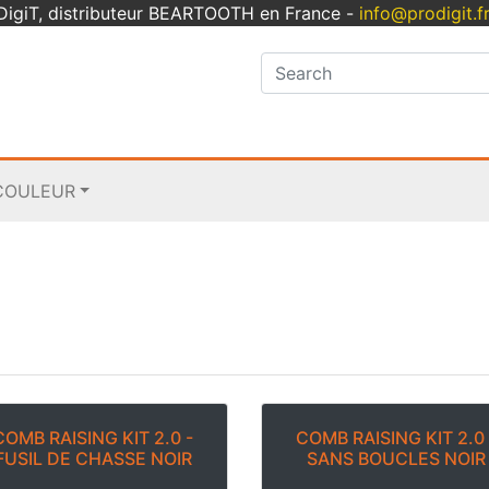
oDigiT, distributeur BEARTOOTH en France -
info@prodigit.f
COULEUR
COMB RAISING KIT 2.0 -
COMB RAISING KIT 2.0 
FUSIL DE CHASSE NOIR
SANS BOUCLES NOIR