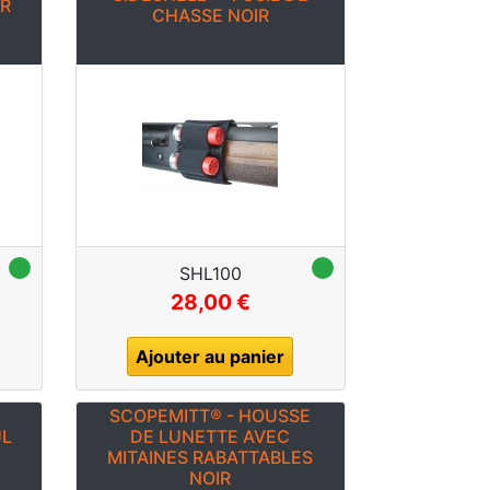
IR
CHASSE NOIR
SHL100
28,00 €
Ajouter au panier
SCOPEMITT® - HOUSSE
UL
DE LUNETTE AVEC
MITAINES RABATTABLES
NOIR