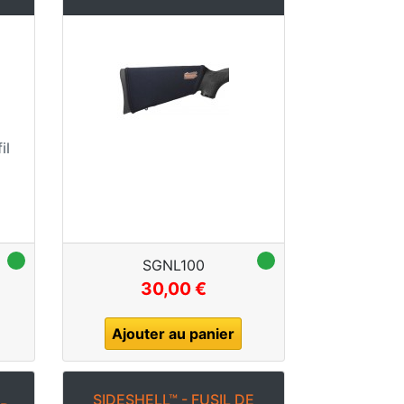
il
SGNL100
30,00 €
Ajouter au panier
SIDESHELL™ - FUSIL DE