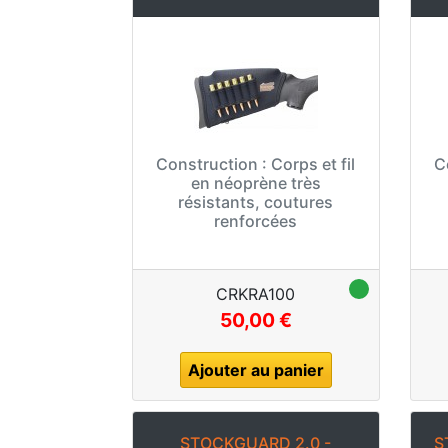
Construction :
Corps et fil
C
en néoprène très
résistants, coutures
renforcées
CRKRA100
50,00 €
Ajouter au panier
STOCKGUARD 2.0 -
S