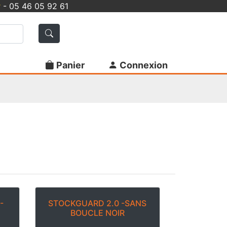
r
- 05 46 05 92 61
Panier
Connexion
-
STOCKGUARD 2.0 -SANS
BOUCLE NOIR