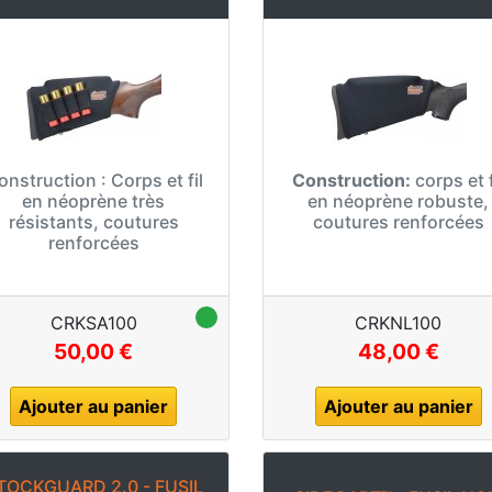
onstruction :
Corps et fil
Construction:
corps et f
en néoprène très
en néoprène robuste,
résistants, coutures
coutures renforcées
renforcées
CRKSA100
CRKNL100
50,00 €
48,00 €
Ajouter au panier
Ajouter au panier
TOCKGUARD 2.0 - FUSIL