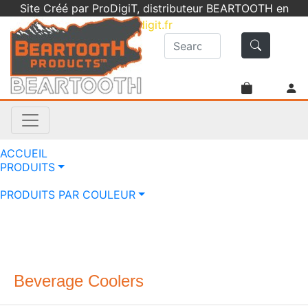
Site Créé par ProDigiT, distributeur BEARTOOTH en
France -
info@prodigit.fr
- 05 46 05 92 61
ACCUEIL
PRODUITS
PRODUITS PAR COULEUR
Beverage Coolers