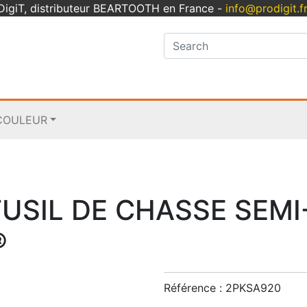
oDigiT, distributeur BEARTOOTH en France -
info@prodigit.f
COULEUR
FUSIL DE CHASSE SEM
®
Référence :
2PKSA920