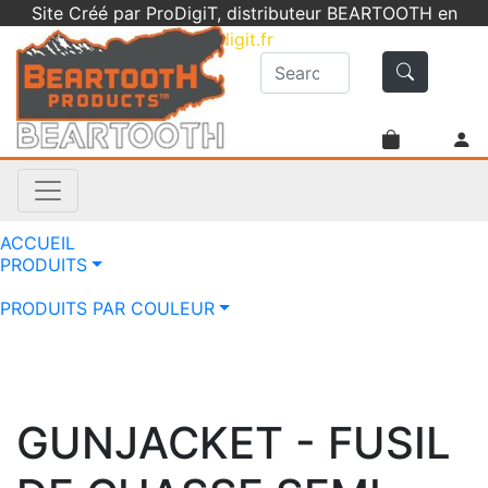
Site Créé par ProDigiT, distributeur BEARTOOTH en
France -
info@prodigit.fr
- 05 46 05 92 61
ACCUEIL
PRODUITS
PRODUITS PAR COULEUR
GUNJACKET - FUSIL