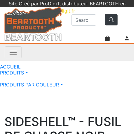
Site Créé par ProDigiT, distributeur BEARTOOTH en
France -
info@prodigit.fr
- 05 46 05 92 61
ACCUEIL
PRODUITS
PRODUITS PAR COULEUR
SIDESHELL™ - FUSIL