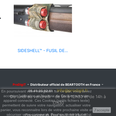
SIDESHELL™ - FUSIL DE...
-
-
ProDigiT
Distributeur officiel de BEARTOOTH en France
-
info@prodigit.fr
05.46.05.92.61
En poursuivant votre navigation sur ce site, vous devez
accepter l’utilisation et l'écriture de Cookies sur votre
Du lundi au vendredi - de 9h à 12h30 et de 14h à
appareil connecté. Ces Cookies (petits fichiers texte)
17h30
permettent de suivre votre navigation, actualiser votre
panier, vous reconnaitre lors de votre prochaine visite et
J'accepte
sécuriser votre connexion. Pour en savoir plus et
Copyright © ProDigiT 2023-2026