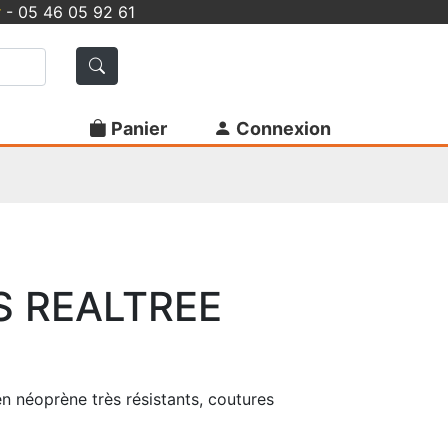
r
- 05 46 05 92 61
Panier
Connexion
S REALTREE
en néoprène très résistants, coutures