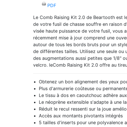
PDF
Le Comb Raising Kit 2.0
de Beartooth
est l
de votre fusil de chasse souffre en raison d
visée haute puissance de votre fusil, vous a
récemment mise à jour comprend une ouvertu
autour de tous les bords bruts pour un styl
de différentes tailles.
Utilisez une seule ou 
des augmentations aussi petites que 1/8" ou
velcro.
le
Comb Raising Kit 2.0
offre au tire
Obtenez un bon alignement des yeux pou
Plus d'armurerie coûteuse ou permanente, 
Le tissu à dos en caoutchouc adhère aux
Le néoprène extensible s'adapte à une l
Réduit le recul ressenti sur la joue amélio
Accès aux montants pivotants intégrés
5 tailles d'inserts pour une polyvalence 