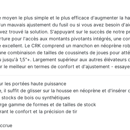
e moyen le plus simple et le plus efficace d'augmenter la h
'un mauvais ajustement du fusil ou si vous avez besoin d'aid
vez trouvé la solution.
S'appuyant sur le succès de notre pr
re pour l'accès aux montants pivotants intégrés, une cons
e excellent.
Le CRK comprend un manchon en néoprène robus
une combinaison de tailles de coussinets de joues pour atté
 jusqu'à 1,5"+.
Largement supérieur aux autres élévateurs d
ur le meilleur en termes de confort et d'ajustement - essay
r les portées haute puissance
il suffit de glisser sur la housse en néoprène et d'insérer 
 stocks de bois ou synthétiques
arge gamme de formes et de tailles de stock
rant le confort et la précision de tir
accrue